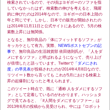
検索されているので、その頃はヨギボーのソファを指
していなかったはず。検索数の伸びを考えると、飛躍
的に伸びたのは2014年なので、ヨギボーの日本上陸の
年と同じです。しかし、日本での販売が開始されたの
は2014年11月11日と公式サイトにあるので、5月の検
索数上昇には無関係。
となると、無印良品の「体にフィットするソファ」が
キッカケとして有力。実際、
NEWSポストセブンの記
事
で、無印良品の生活雑貨部 依田徳則氏が、「人をダ
メにするソファ」と呼ばれるようになって、売り上げ
が倍増したと語っています。Twitterで
「ダメにされ
度」の早見表
が投稿されたのが2014年4月8日なので、
リツイート数から言っても これが5月における検索上
昇の起爆剤になったと考えられます。
このツイート時点で、既に「通称 人をダメにするソフ
ァ」として定着しているのがわかります。ハッシュタ
グで見てみると、「#人間をダメにするソファー」は
2013年6月の投稿から見受けられ、中には『ロボット